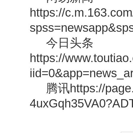
https://c.m.163.c
spss=newsapp&s
今日头条
https://www.toutia
iid=0&app=news_a
腾讯https://page.
4uxGqh35VA0?ADT