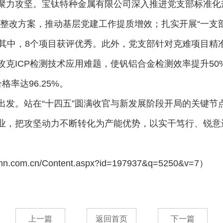
聚力攻坚。宝钛特种金属有限公司深入推进党支部标准化
策”整改方案，推动基层党建工作提质增效；扎实开展“一支
，其中，8个项目获评优秀。此外，党支部针对克难项目精
攻克ICP检测技术应用难题，使钒铝合金检测效率提升5
率达96.25%。
出发。站在“十四五”圆满收官与新发展阶段开局的关键节
业，把攻坚动力不断转化为产能优势，以实干笃行、锐意
.com.cn/Content.aspx?id=197937&q=5250&v=7）