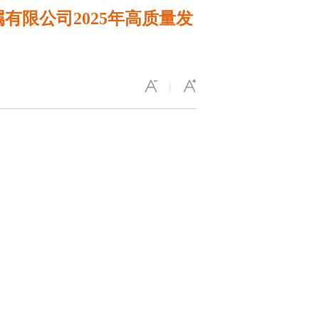
有限公司2025年高质量发
|