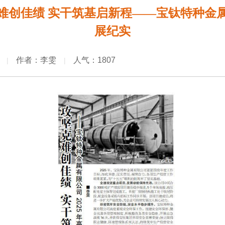
创佳绩 实干筑基启新程——宝钛特种金属
展纪实
作者：李雯
人气：1807
|
|