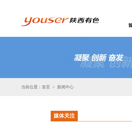
当前位置：首页
新闻中心
>
媒体关注