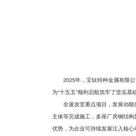
2025年，宝钛特种金属有
为“十五五”顺利启航筑牢了坚实基
全速攻坚重点项目，发展动能
主体等完成施工，多座厂房钢结构
优势，为企业可持续发展注入核心