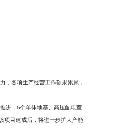
合力，各项生产经营工作硕果累累，
步推进，5个单体地基、高压配电室
该项目建成后，将进一步扩大产能