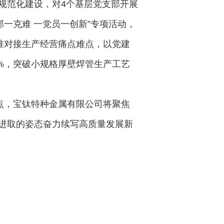
规范化建设，对4个基层党支部开展
部一克难 一党员一创新”专项活动，
准对接生产经营痛点难点，以党建
0%，突破小规格厚壁焊管生产工艺
点，宝钛特种金属有限公司将聚焦
进取的姿态奋力续写高质量发展新