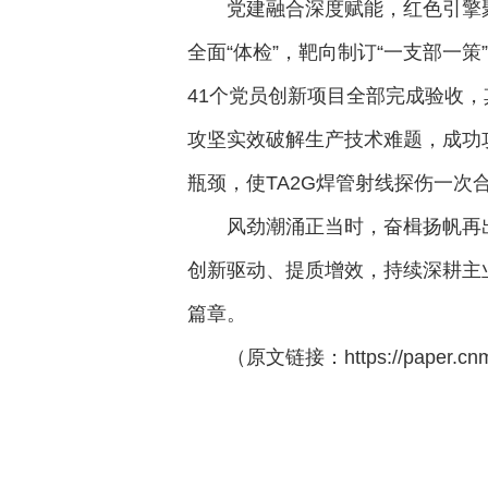
党建融合深度赋能，红色引擎
全面“体检”，靶向制订“一支部一
41个党员创新项目全部完成验收
攻坚实效破解生产技术难题，成功
瓶颈，使TA2G焊管射线探伤一次合格
风劲潮涌正当时，奋楫扬帆再
创新驱动、提质增效，持续深耕主
篇章。
（原文链接：https://paper.cnmn