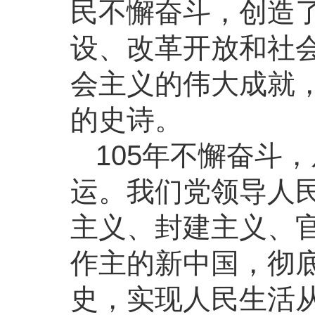
民不懈奋斗，创造
设、改革开放和社
会主义的伟大成就
的史诗。
105年不懈奋斗
运。我们党领导人
主义、封建主义、
作主的新中国，彻
史，实现人民生活