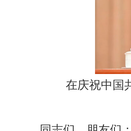
在庆祝中国
同志们，朋友们