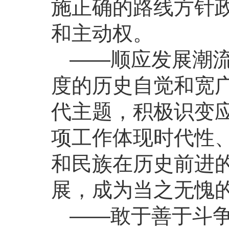
施正确的路线方针
和主动权。
——顺应发展潮
度的历史自觉和宽
代主题，积极识变
项工作体现时代性
和民族在历史前进
展，成为当之无愧
——敢于善于斗