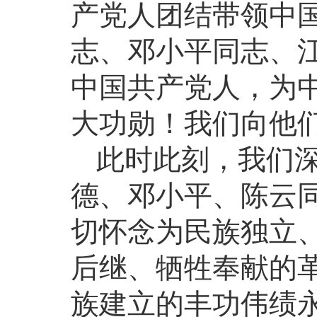
产党人团结带领中
志、邓小平同志、
中国共产党人，为
大功勋！我们向他
此时此刻，我们
德、邓小平、陈云
切怀念为民族独立
后继、牺牲奉献的
族建立的丰功伟绩