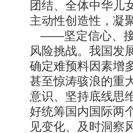
团结、全体中华儿
主动性创造性，凝
——坚定信心、
风险挑战。我国发
确定难预料因素增
甚至惊涛骇浪的重
意识、坚持底线思
好统筹国内国际两
见变化、及时洞察