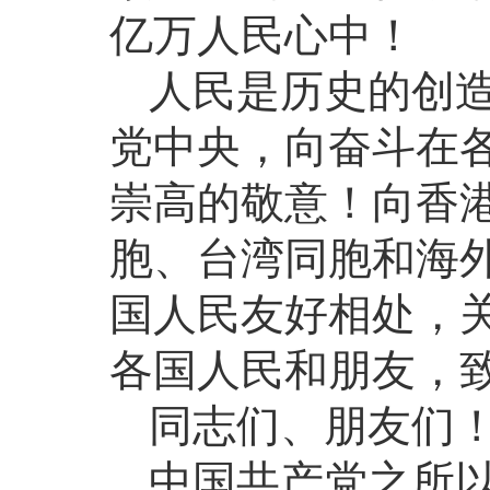
亿万人民心中！
人民是历史的创
党中央，向奋斗在
崇高的敬意！向香
胞、台湾同胞和海
国人民友好相处，
各国人民和朋友，
同志们、朋友们
中国共产党之所以