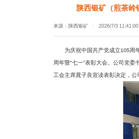
陕西银矿（煎茶岭镍
来源：陕西银矿
2026/7/3 11:41:00
|
为庆祝中国共产党成立105周
周年暨“七一”表彰大会。公司党
工会主席晁子良宣读表彰决定，公