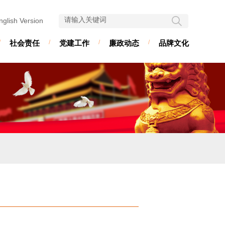
nglish Version
/
社会责任
/
党建工作
/
廉政动态
/
品牌文化