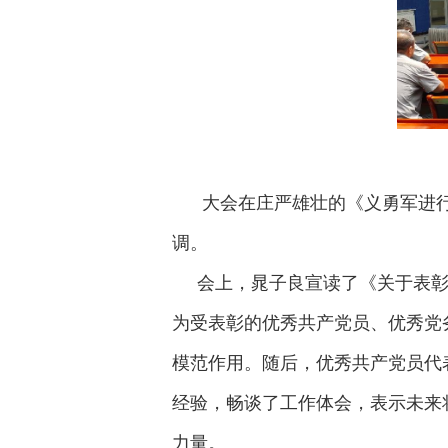
大会在庄严雄壮的《义勇军进行
调。
会上，晁子良宣读了《关于表彰2
为受表彰的优秀共产党员、优秀党
模范作用。随后，优秀共产党员代
经验，畅谈了工作体会，表示未来
力量。