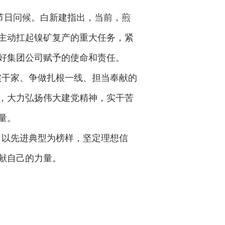
节日问候。白新建指出，当前，煎
主动扛起镍矿复产的重大任务，紧
好集团公司赋予的使命和责任。
干家、争做扎根一线、担当奉献的
，大力弘扬伟大建党精神，实干苦
量。
以先进典型为榜样，坚定理想信
献自己的力量。