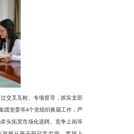
通过交叉互检、专项督导，抓实支部
集团党委等4个党组织换届工作，严
她牵头拓宽市场化选聘、竞争上岗等
等举措从严干部日常监管。紧抓上