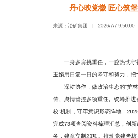
丹心映党徽 匠心筑
来源：冶矿集团
2026/7/7 9:50:00
|
一身多肩挑重任，一腔热忱守
玉娟
用日复一日的坚守和努力，把
深耕协作，做政治生态的“护林
传、舆情管控多项重任。统筹推进
校”机制，守牢意识形态阵地。20
完成73项查阅资料梳理汇总，创
务，建章立制23项。推动党建考核