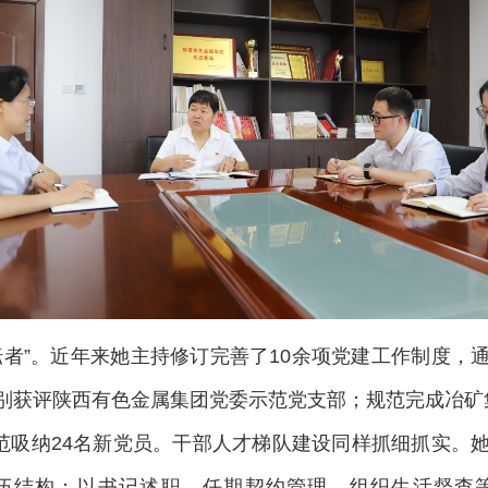
耘者”。近年来她主持修订完善了10余项党建工作制度，
别获评陕西有色金属集团党委示范党支部；规范完成冶矿
规范吸纳24名新党员。干部人才梯队建设同样抓细抓实。
伍结构；以书记述职、任期契约管理、组织生活督查