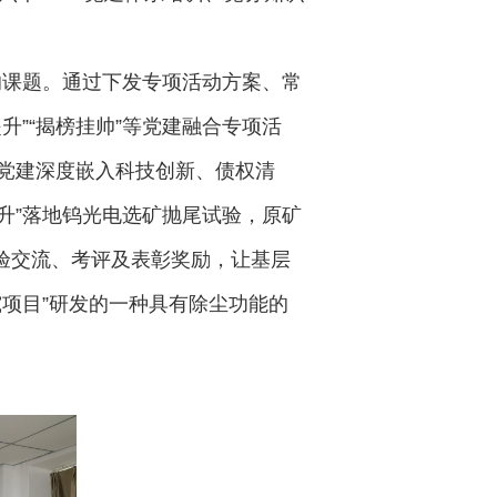
的课题。通过下发专项活动方案、常
”“揭榜挂帅”等党建融合专项活
党建深度嵌入科技创新、债权清
升”落地钨光电选矿抛尾试验，原矿
经验交流、考评及表彰奖励，让基层
项目”研发的一种具有除尘功能的