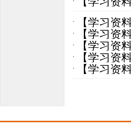
【学习资
大会上的
的工作报
【学习资料
【学习资
报告
【学习资
举行 习近
【学习资
调 学党史
并发表重
【学习资
上强调 深
周年
上的讲话
想办实事