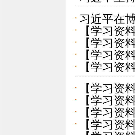
次会议
习近平在博
【学习资
旨演讲
【学习资
的意见
【学习资
习近平主
【学习资
员会第二十
贺词
础学科人才
【学习资料
【学习资
周年大会
【学习资
为镜、以
【学习资料
史、新中