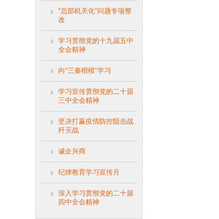
"总部机关化"问题专项整
改
学习贯彻党的十九届五中
全会精神
向“三秦楷模”学习
学习宣传贯彻党的二十届
三中全会精神
坚决打赢疫情防控阻击战
歼灭战
诚企兴商
纪律教育学习宣传月
深入学习贯彻党的二十届
四中全会精神