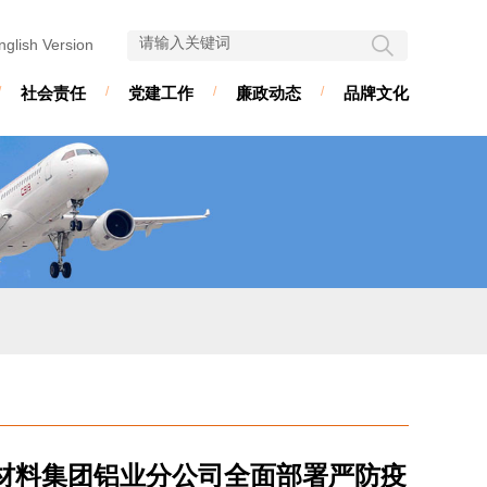
nglish Version
/
社会责任
/
党建工作
/
廉政动态
/
品牌文化
新材料集团铝业分公司全面部署严防疫