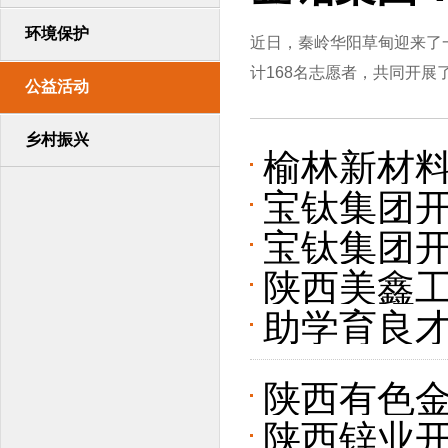
环境保护
近日，秦岭华阳草甸迎来了
计168名志愿者，共同开展了
公益活动
乡村振兴
榆林新材料
宝钛集团开
暖童心”儿
宝钛集团开
陕西美鑫工
助学育良才
展“金秋助
陕西有色
陕西锌业开