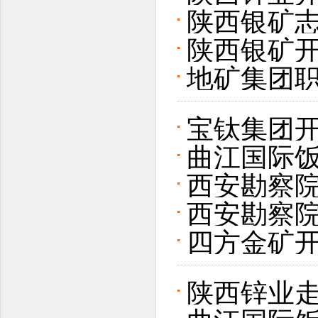
办“金秋助
陕西银矿
陕西银矿开
地矿集团
愿服务活
宝钛集团开
曲江国际
西安勘察
西安勘察
四方金矿
陕西锌业