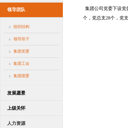
集团公司党委下设
党
领导团队
个，党总支
28
个，党
组织结构
领导班子
集团党委
集团工会
集团团委
发展愿景
上级关怀
人力资源