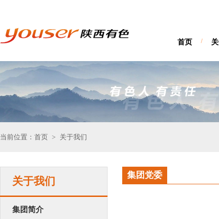
首页
/
关
当前位置：首页
关于我们
>
集团党委
关于我们
集团简介