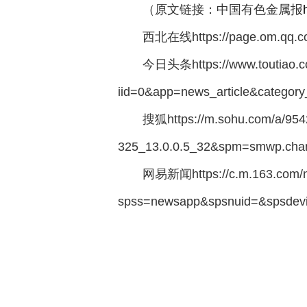
（原文链接：中国有色金属报
西北在线https://page.om.qq.c
今日头条https://www.toutiao.co
iid=0&app=news_article&catego
搜狐https://m.sohu.com/a/95
325_13.0.0.5_32&spm=smwp.cha
网易新闻https://c.m.163.com/
spss=newsapp&spsnuid=&sps