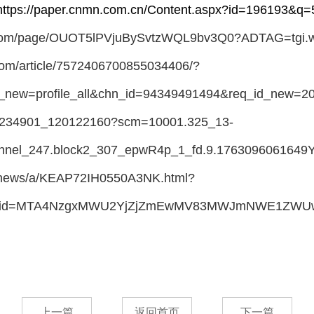
https://paper.cnmn.com.cn/Content.aspx?id=196193&q
om/page/OUOT5lPVjuBySvtzWQL9bv3Q0?ADTAG=tgi.w
m/article/7572406700855034406/?
ry_new=profile_all&chn_id=94349491494&req_id_ne
4234901_120122160?scm=10001.325_13-
nnel_247.block2_307_epwR4p_1_fd.9.176309606164
news/a/KEAP72IH0550A3NK.html?
devid=MTA4NzgxMWU2YjZjZmEwMV83MWJmNWE1ZWUw