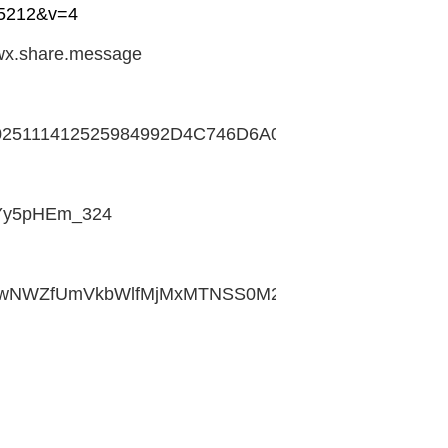
=5212&v=4
x.share.message
w=2025111412525984992D4C746D6A072CE8&wxshare_cou
9Yy5pHEm_324
NWZfUmVkbWlfMjMxMTNSS0M2Qw%253D%253D&spsvi