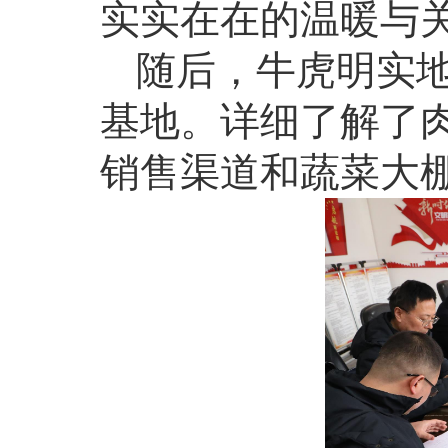
实实在在的温暖与
随后，牛虎明实
基地。详细了解了
销售渠道和蔬菜大