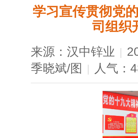
学习宣传贯彻党
司组织
来源：汉中锌业
2
|
季晓斌/图
人气：48
|