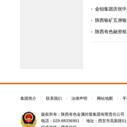
金钼集团庆祝中
陕西银矿五洲银
陕西有色融资租
集团简介
/
联系我们
/
法律声明
/
网站地图
/
手
版权所有：陕西有色金属控股集团有限责任公司
电话：029-88336901
/
地址：西安市高新路5