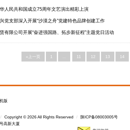
华人民共和国成立75周年文艺演出精彩上演
兴党支部深入开展“沙漠之舟”党建特色品牌创建工作
赁有限公司开展“奋进强国路、拓步新征程”主题党日活动
«上一页
1
...
11
12
13
14
机版
/
Copyright © 2026 All Rights Reserved
/
陕ICP备08003005号
1号高新大厦