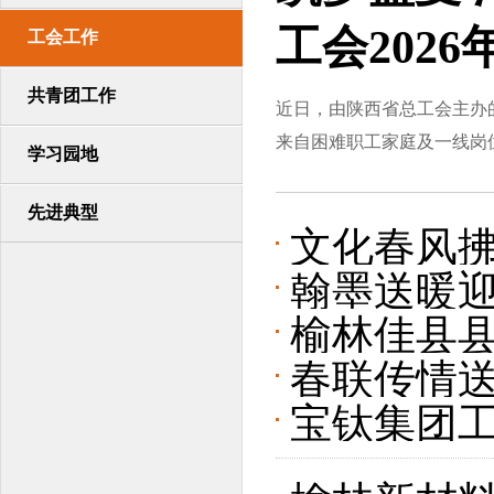
工会202
工会工作
共青团工作
近日，由陕西省总工会主办
来自困难职工家庭及一线岗位的
学习园地
先进典型
文化春风拂
翰墨送暖迎
会走进陕
榆林佳县
联”活动
春联传情送
市级劳动
宝钛集团工
办迎新春