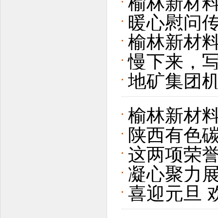
榆林新材料
暖心慰问传
假”职工子
榆林新材
席王占军一
慢下来，写
地矿集团
民阅读·抄
画交流展
榆林新材料
陕西有色
五’”元旦
这两项荣
召开
凝心聚力展
喜迎元旦 
元旦 启新
圆满举办