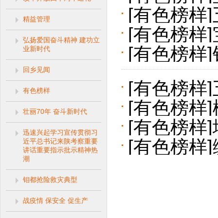
果
[有色榜样
精益管理
[有色榜样
弘扬爱国奋斗精神 建功立
[有色榜样
业新时代
人”
回乡见闻
家人”
[有色榜样
有色榜样
[有色榜样
壮丽70年 奋斗新时代
[有色榜样
人设
迅速兴起学习宣传贯彻习
[有色榜样
近平总书记来陕考察重要
勘人
讲话重要指示批示精神热
潮
钼都抢险救灾典型
战疫情 保安全 促生产