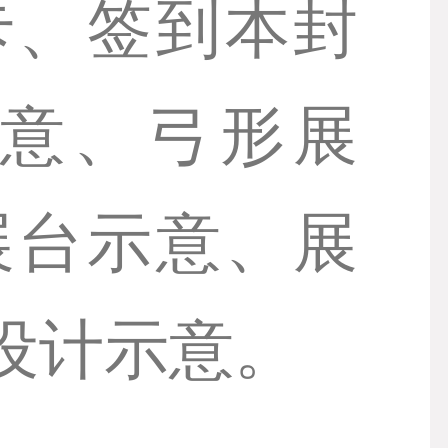
卡、签到本封
意、弓形展
展台示意、展
设计示意。