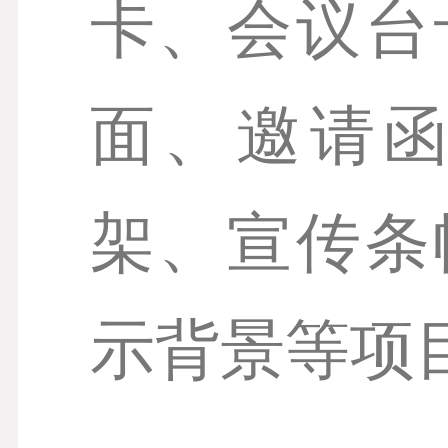
卡、会议台
面、邀请
架、宣传条
示背景等项