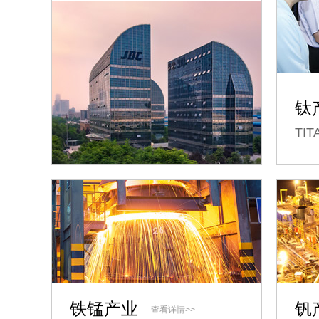
钛
TIT
铁锰产业
钒
查看详情>>