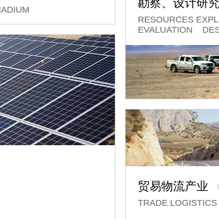
勘察、设计研
NADIUM
RESOURCES EXP
EVALUATION DES
贸易物流产业
TRADE LOGISTICS