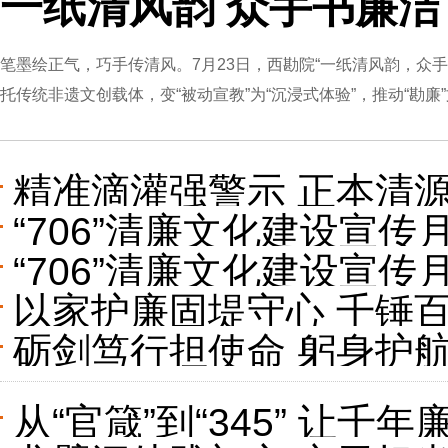
一纸清风韵 众手书廉
笔墨绘正气，巧手传清风。7月23日，西勘院“一纸清风韵，众
托传统非遗文创载体，变“被动宣教”为“沉浸式体验”，推动“勘廉”文..
精准滴灌强警示 正本清
“706”清廉文化建设宣
化纪律教育
“706”清廉文化建设宣传
书
以家护廉固堤守心 千锤
——给即将高考的儿子的
砺剑笃行担使命 躬身护
洁家书·云端诵读”征集拍
班子履职能力培训有感
从“官箴”到“345” 让