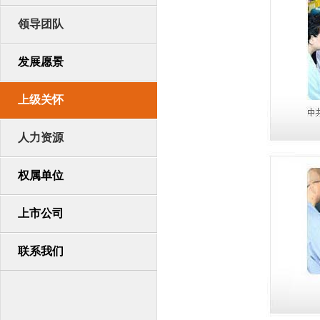
领导团队
发展愿景
上级关怀
人力资源
权属单位
上市公司
联系我们