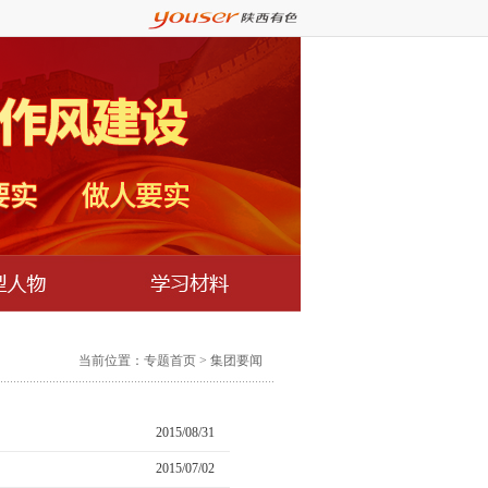
当前位置：
专题首页
> 集团要闻
2015/08/31
2015/07/02