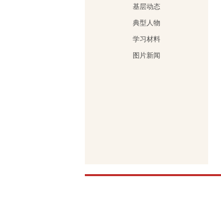
基层动态
典型人物
学习材料
图片新闻