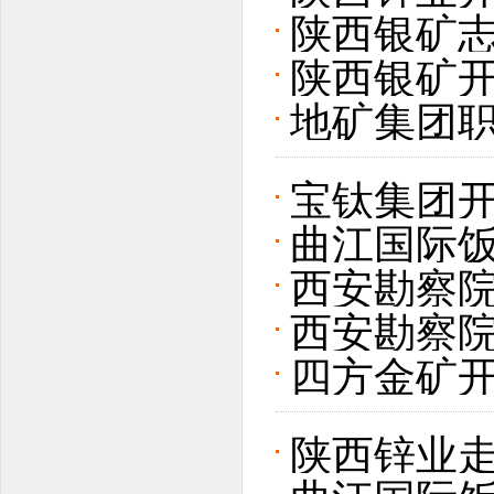
办“金秋助
陕西银矿
陕西银矿开
地矿集团
愿服务活
宝钛集团开
曲江国际
西安勘察
西安勘察
四方金矿
陕西锌业