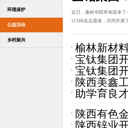
环境保护
近日，秦岭华阳草甸迎来了
计168名志愿者，共同开展了
公益活动
乡村振兴
榆林新材料
宝钛集团开
暖童心”儿
宝钛集团开
陕西美鑫工
助学育良才
展“金秋助
陕西有色
陕西锌业开