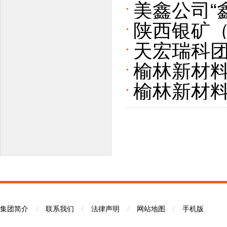
美鑫公司“
陕西银矿（
天宏瑞科团
春挺膺担当
榆林新材
红色基因赋
榆林新材
委学习贯
能力提升
集团简介
/
联系我们
/
法律声明
/
网站地图
/
手机版