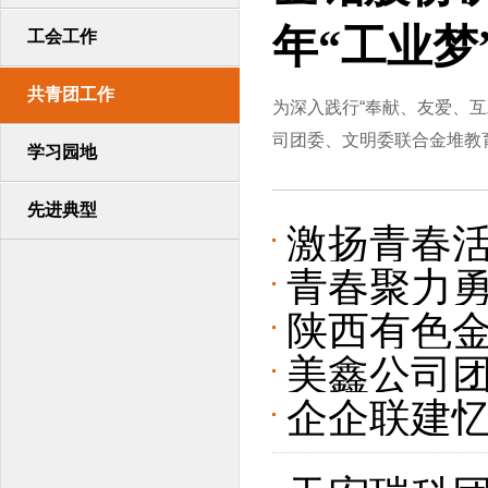
年“工业梦
工会工作
共青团工作
为深入践行“奉献、友爱、
司团委、文明委联合金堆教育
学习园地
先进典型
激扬青春活
青春聚力勇
二届主持
陕西有色
山分公司
美鑫公司团
动仪式暨“
团“青年文
企企联建忆
议
中片区两企