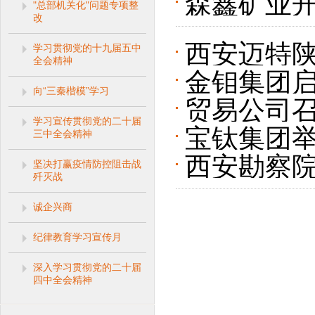
森鑫矿业
"总部机关化"问题专项整
改
西安迈特
学习贯彻党的十九届五中
全会精神
金钼集团启
向“三秦楷模”学习
贸易公司召
学习宣传贯彻党的二十届
宝钛集团举
三中全会精神
西安勘察院
坚决打赢疫情防控阻击战
歼灭战
诚企兴商
纪律教育学习宣传月
深入学习贯彻党的二十届
四中全会精神