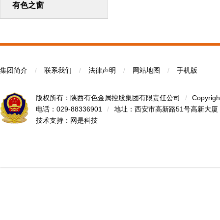
有色之窗
集团简介
/
联系我们
/
法律声明
/
网站地图
/
手机版
版权所有：陕西有色金属控股集团有限责任公司
/
Copyrigh
电话：029-88336901
/
地址：西安市高新路51号高新大厦
技术支持：
网是科技