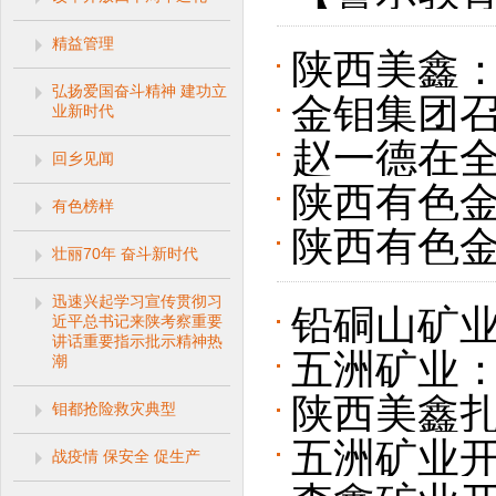
司“10•2
灾事故警
精益管理
陕西美鑫：
弘扬爱国奋斗精神 建功立
金钼集团
业新时代
赵一德在
回乡见闻
陕西有色
调 警钟长
有色榜样
陕西有色
推进会
壮丽70年 奋斗新时代
行动
迅速兴起学习宣传贯彻习
铅硐山矿业
近平总书记来陕考察重要
讲话重要指示批示精神热
五洲矿业：
潮
陕西美鑫扎
钼都抢险救灾典型
实
五洲矿业开
战疫情 保安全 促生产