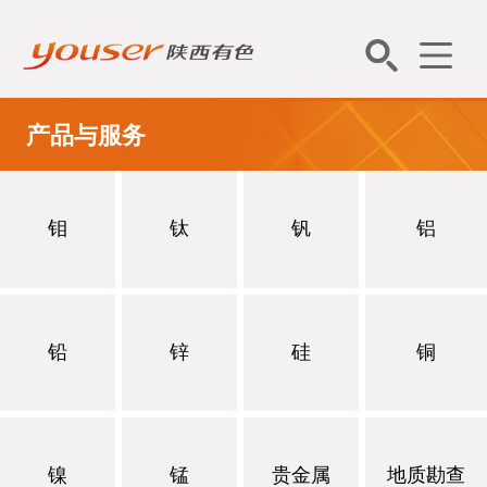
产品与服务
钼
钛
钒
铝
铅
锌
硅
铜
镍
锰
贵金属
地质勘查